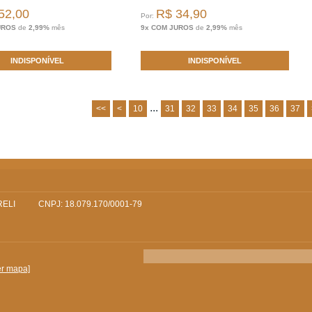
52,00
R$ 34,90
Por:
UROS
de
2,99%
mês
9x COM JUROS
de
2,99%
mês
INDISPONÍVEL
INDISPONÍVEL
...
<<
<
10
31
32
33
34
35
36
37
RELI
CNPJ: 18.079.170/0001-79
er mapa]