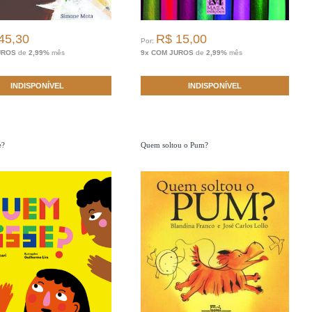
45,30
R$ 15,00
Por:
UROS
de
2,99%
mês
9x COM JUROS
de
2,99%
mês
INDISPONÍVEL
INDISPONÍVEL
e?
Quem soltou o Pum?