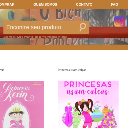
COMPRAR
QUEM SOMOS
CONTATO
FAQ
B
Exemplo: livros infantis, desenvolvimento infantil
evin
Princesas usam calças