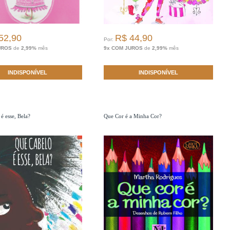
52,90
R$ 44,90
Por:
UROS
de
2,99%
mês
9x COM JUROS
de
2,99%
mês
INDISPONÍVEL
INDISPONÍVEL
é esse, Bela?
Que Cor é a Minha Cor?