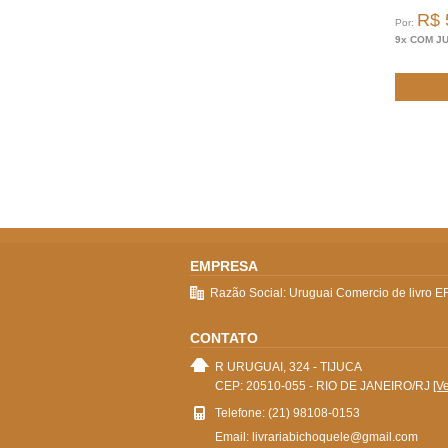
R$ 
Por:
9x COM J
EMPRESA
Razão Social: Uruguai Comercio de livro E
CONTATO
R URUGUAI, 324 - TIJUCA
CEP: 20510-055 - RIO DE JANEIRO/RJ
[V
Telefone: (21) 98108-0153
Email: livrariabichoquele@gmail.com