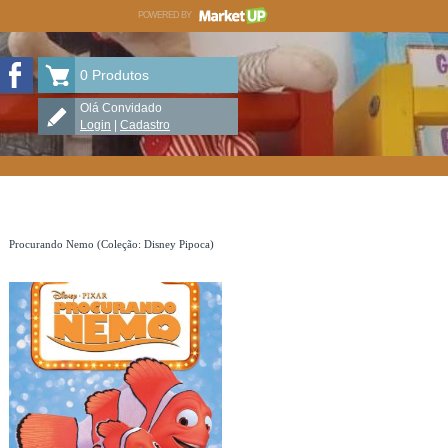
POWERED BY
MARKETUP
icho que lê livraria infantil no Instagram
Bicho que lê livraria infantil no Facebook
0
Produtos
Olá Convidado
Login
|
Cadastro
Procurando Nemo (Coleção: Disney Pipoca)