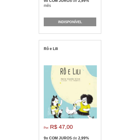
9x COM JUROS
de
2,99%
mês
INDISPONÍVEL
Rô e Lili
R$ 47,00
Por:
9x COM JUROS
de
2,99%