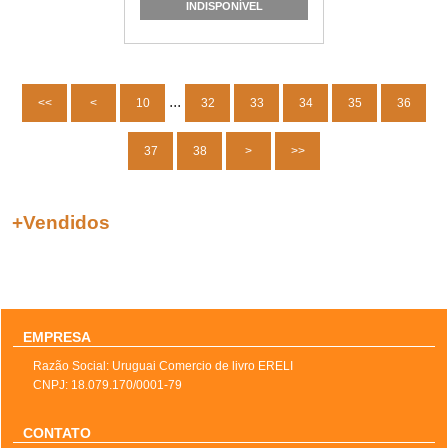
INDISPONÍVEL
...
<<
<
10
32
33
34
35
36
37
38
>
>>
+
Vendidos
EMPRESA
Razão Social: Uruguai Comercio de livro ERELI
CNPJ: 18.079.170/0001-79
CONTATO