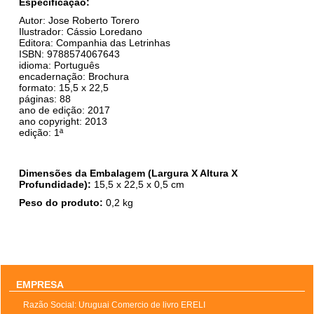
Especificação:
Autor: Jose Roberto Torero
Ilustrador: Cássio Loredano
Editora: Companhia das Letrinhas
ISBN: 9788574067643
idioma: Português
encadernação: Brochura
formato: 15,5 x 22,5
páginas: 88
ano de edição: 2017
ano copyright: 2013
edição: 1ª
Dimensões da Embalagem (Largura X Altura X
Profundidade):
15,5
x
22,5
x 0,5 cm
Peso do produto:
0,2
kg
EMPRESA
Razão Social: Uruguai Comercio de livro ERELI