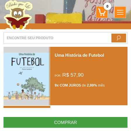
0
Uma História de Futebol
R$ 57,90
POR:
9x COM JUROS
de
2,99%
mês
COMPRAR